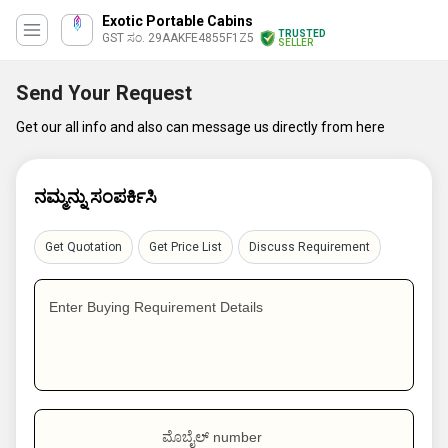
Exotic Portable Cabins
TRUSTED
GST ಸಂ. 29AAKFE4855F1Z5
SELLER
Send Your Request
Get our all info and also can message us directly from here
ನಮ್ಮನ್ನು ಸಂಪರ್ಕಿಸಿ
Get Quotation
Get Price List
Discuss Requirement
Enter Buying Requirement Details
ಮೊಬೈಲ್ number