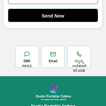
SMS
Email
ನನ್ನನ್ನು
ಕಳುಹಿಸಿ
ಉಚಿತವಾಗಿ
ಕರೆ ಮಾಡಿ