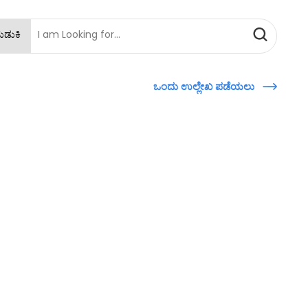
ಹುಡುಕಿ
ಒಂದು ಉಲ್ಲೇಖ ಪಡೆಯಲು