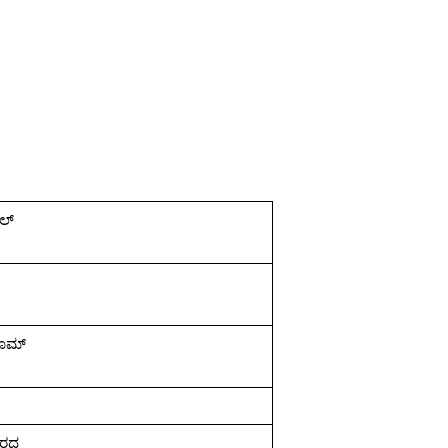
ೀಲ್
ರೂಮ್
ರದ