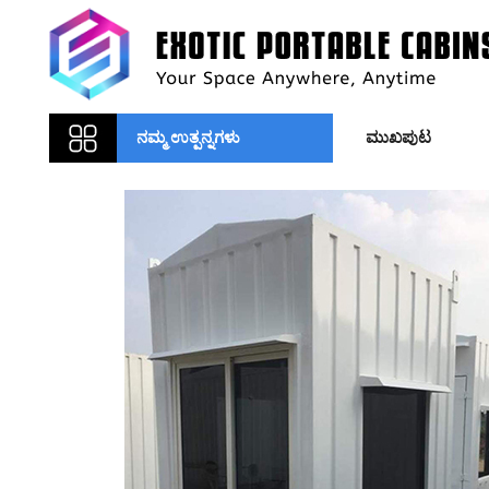
ನಮ್ಮ ಉತ್ಪನ್ನಗಳು
ಮುಖಪುಟ