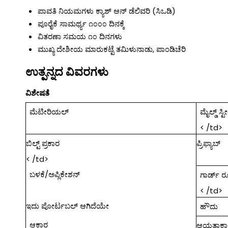
ಪಾವತಿ ನಿಯಮಗಳು
ಕ್ಯಾಶ್ ಆನ್ ಡೆಲಿವರಿ (ಸಿಒಡಿ)
ಪೂರೈಕೆ ಸಾಮರ್ಥ್ಯ
೧೦೦೦ ದಿನಕ್ಕೆ
ವಿತರಣಾ ಸಮಯ
೧೦ ದಿನಗಳು
ಮುಖ್ಯ ದೇಶೀಯ ಮಾರುಕಟ್ಟೆ
ತಮಿಳುನಾಡು, ಪಾಂಡಿಚೆರಿ
ಉತ್ಪನ್ನದ ವಿವರಗಳು
ವಿಶೇಷತೆ
ಮೆಟೀರಿಯಲ್
ಮೈಲ್ಡ್ ಸ್ಟ
< /td>
ಬಿಲ್ಟ್ ಪ್ರಕಾರ
ಪ್ರಿಫ್ಯಾಬ್
< /td>
ಬಳಕೆ/ಅಪ್ಲಿಕೇಶನ್
ಗಾರ್ಡ್ 
< /td>
ಇದು ಪೋರ್ಟಬಲ್ ಆಗಿದೆಯೇ
ಹೌದು
ಆಕಾರ
ಆಯತಾಕಾ